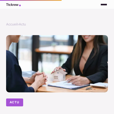
Accueil
›
Actu
ACTU