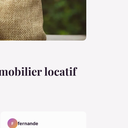
mobilier locatif
fernande
F