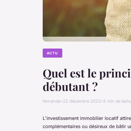
ACTU
Quel est le princ
débutant ?
fernande
•
22 décembre 2023
•
5 min de lect
L'investissement immobilier locatif atti
complémentaires ou désireux de bâtir un