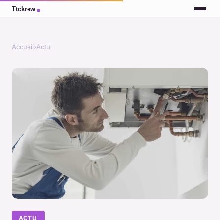
Accueil
›
Actu
ACTU