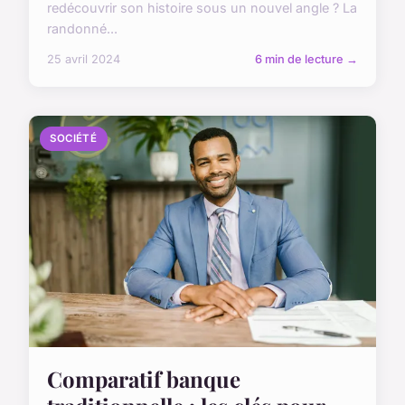
redécouvrir son histoire sous un nouvel angle ? La
randonné...
25 avril 2024
6 min de lecture →
SOCIÉTÉ
Comparatif banque