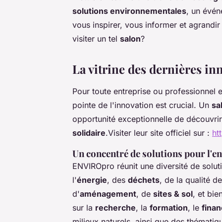
solutions environnementales
, un év
vous inspirer, vous informer et agrandi
visiter un tel
salon
?
La vitrine des dernières i
Pour toute entreprise ou professionnel
pointe de l'innovation est crucial. Un
sa
opportunité exceptionnelle de découvrir
solidaire
.Visiter leur site officiel sur :
ht
Un concentré de solutions pour l'
ENVIROpro réunit une diversité de soluti
l'
énergie
, des
déchets
, de la qualité de
d'
aménagement
, de
sites & sol
, et bi
sur la
recherche
, la
formation
, le
fina
milieux naturels, ainsi que des thémati