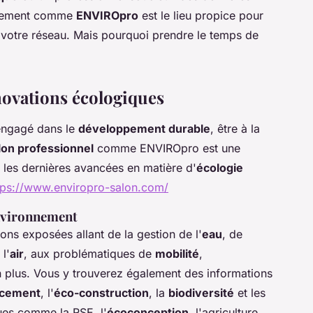
énement comme
ENVIROpro
est le lieu propice pour
r votre réseau. Mais pourquoi prendre le temps de
nnovations écologiques
 engagé dans le
développement durable
, être à la
lon professionnel
comme ENVIROpro est une
 les dernières avancées en matière d'
écologie
tps://www.enviropro-salon.com/
environnement
ons exposées allant de la gestion de l'
eau
, de
 l'
air
, aux problématiques de
mobilité
,
en plus. Vous y trouverez également des informations
ncement
, l'
éco-construction
, la
biodiversité
et les
ques comme la RSE, l'
écoconception
, l'agriculture