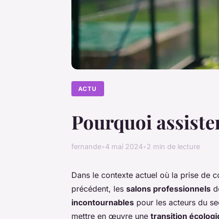
ACTU
Pourquoi assiste
fernande
•
4 mai 2024
•
2 min de lecture
Dans le contexte actuel où la prise de 
précédent, les
salons professionnels
dé
incontournables
pour les acteurs du s
mettre en œuvre une
transition écolog