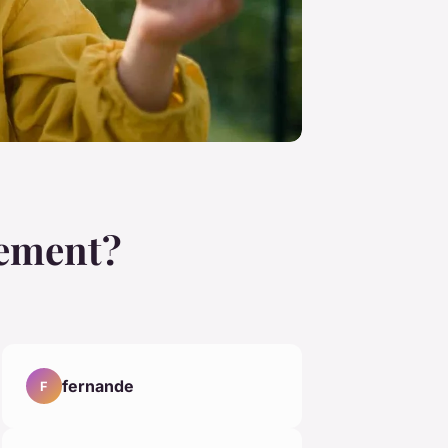
nement?
fernande
F