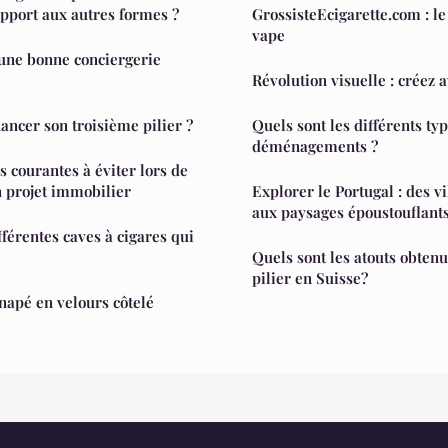
apport aux autres formes ?
GrossisteEcigarette.com : le
vape
ne bonne conciergerie
Révolution visuelle : créez a
ancer son troisième pilier ?
Quels sont les différents ty
déménagements ?
s courantes à éviter lors de
n projet immobilier
Explorer le Portugal : des vi
aux paysages époustouflant
fférentes caves à cigares qui
Quels sont les atouts obten
pilier en Suisse?
apé en velours côtelé