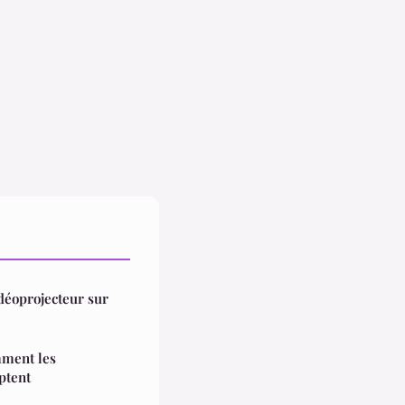
éoprojecteur sur
mment les
ptent