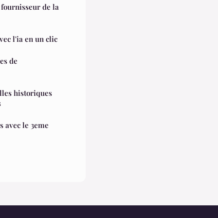
 fournisseur de la
vec l'ia en un clic
pes de
lles historiques
s
us avec le 3eme