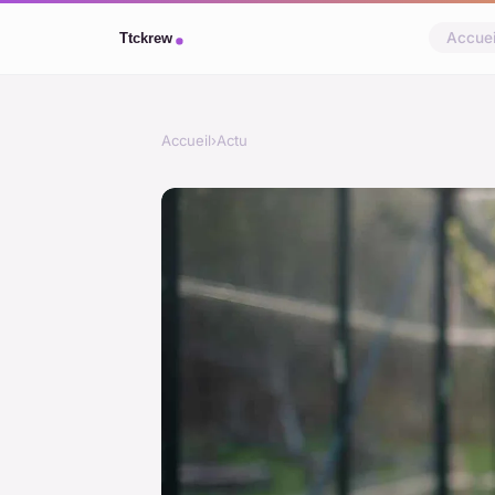
Accuei
Accueil
›
Actu