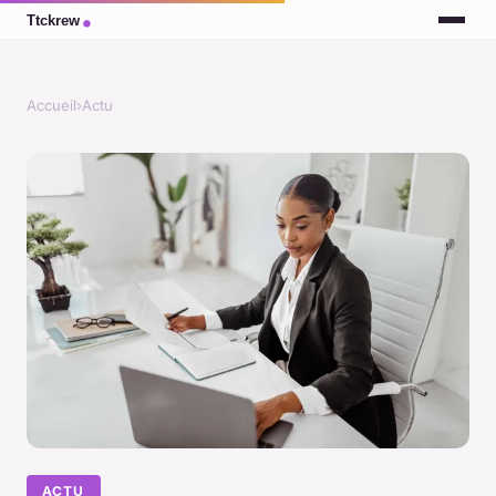
Accueil
›
Actu
ACTU