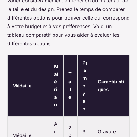
varier considérablement en fonction du matériau, de
la taille et du design. Prenez le temps de comparer
différentes options pour trouver celle qui correspond
à votre budget et à vos préférences. Voici un
tableau comparatif pour vous aider à évaluer les
différentes options :
Pr
M
ix
at
T
m
é
ai
Caractéristi
Médaille
o
ri
ll
ques
y
a
e
e
u
n
A
2
r
3
Gravure
Médaille
0