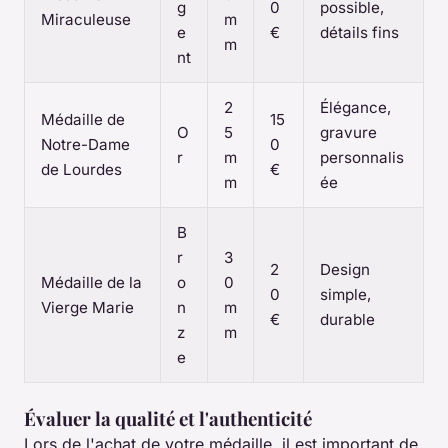
g
0
possible,
Miraculeuse
m
e
€
détails fins
m
nt
2
Élégance,
Médaille de
15
O
5
gravure
Notre-Dame
0
r
m
personnalis
de Lourdes
€
m
ée
B
r
3
2
Design
Médaille de la
o
0
0
simple,
Vierge Marie
n
m
€
durable
z
m
e
Évaluer la qualité et l'authenticité
Lors de l'achat de votre médaille, il est important de